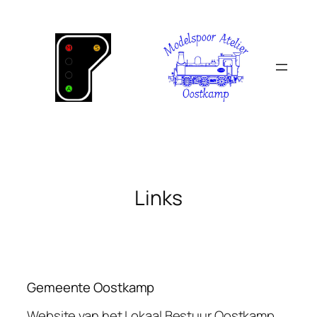
Ga
naar
de
inhoud
Links
Gemeente Oostkamp
Website van het Lokaal Bestuur Oostkamp.