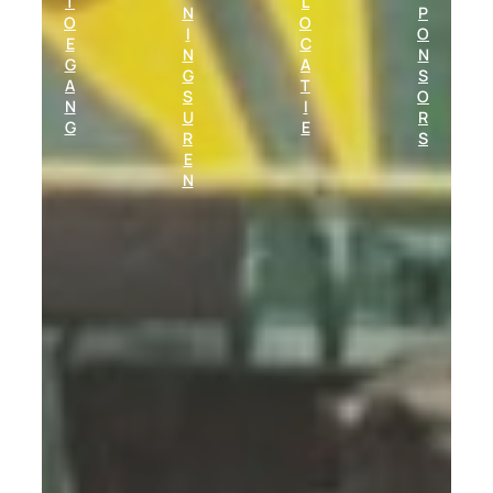
T
L
N
P
O
O
I
O
E
C
N
N
G
A
G
S
A
T
S
O
N
I
U
R
G
E
R
S
E
N