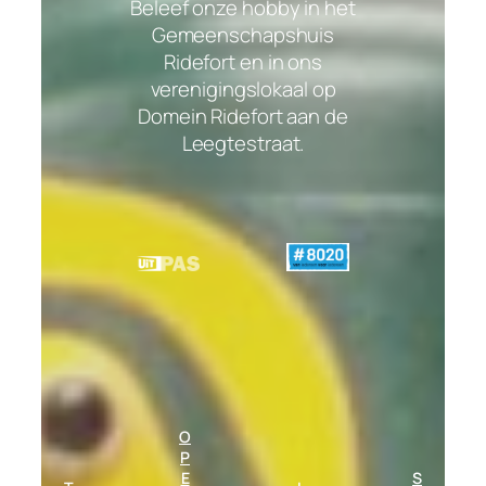
Beleef onze hobby in het
Gemeenschapshuis
Ridefort en in ons
verenigingslokaal op
Domein Ridefort aan de
Leegtestraat.
O
P
E
S