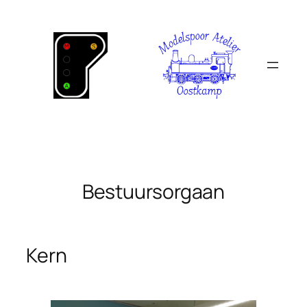
Ga
naar
de
inhoud
Bestuursorgaan
Kern