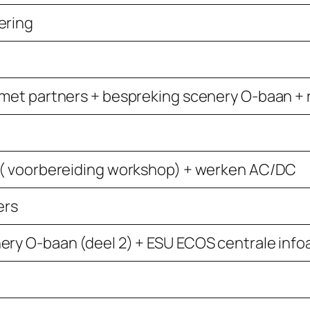
ering
 met partners + bespreking scenery O-baan +
 ( voorbereiding workshop) + werken AC/DC
ers
ery O-baan (deel 2) + ESU ECOS centrale in