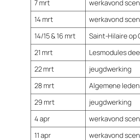
7 mrt
werkavond scen
14 mrt
werkavond scen
14/15 & 16 mrt
Saint-Hilaire op
21 mrt
Lesmodules dee
22 mrt
jeugdwerking
28 mrt
Algemene ledenv
29 mrt
jeugdwerking
4 apr
werkavond scen
11 apr
werkavond scen