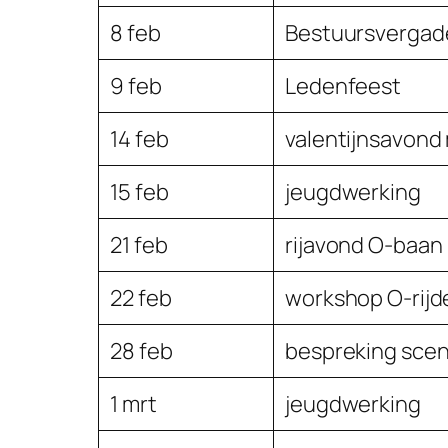
8 feb
Bestuursvergad
9 feb
Ledenfeest
14 feb
valentijnsavond
15 feb
jeugdwerking
21 feb
rijavond O-baan
22 feb
workshop O-rijd
28 feb
bespreking scen
1 mrt
jeugdwerking