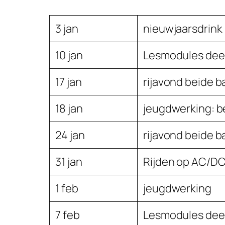
3 jan
nieuwjaarsdrink
10 jan
Lesmodules deel
17 jan
rijavond beide 
18 jan
jeugdwerking: b
24 jan
rijavond beide 
31 jan
Rijden op AC/DC
1 feb
jeugdwerking
7 feb
Lesmodules deel