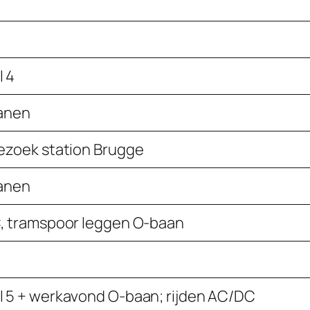
 4
banen
ezoek station Brugge
banen
, tramspoor leggen O-baan
 5 + werkavond O-baan; rijden AC/DC